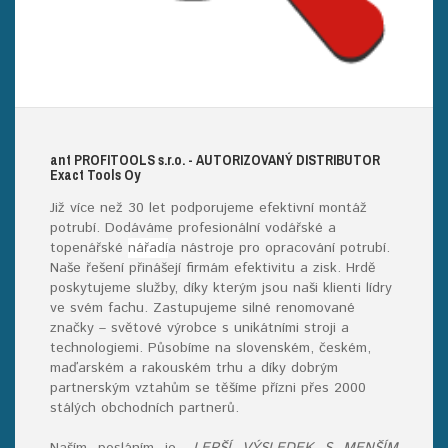
ant
PROFITOOLS
s.r.o.
- AUTORIZOVANÝ DISTRIBUTOR
E
xact
T
ools
O
y
Již více než 30 let podporujeme efektivní montáž
potrubí. Dodáváme profesionální vodářské a
topenářské
nářadí
a nástroje pro opracování potrubí.
Naše řešení přinášejí firmám efektivitu a zisk. Hrdě
poskytujeme služby, díky kterým jsou naši klienti lídry
ve svém fachu. Zastupujeme silné renomované
značky – světové výrobce s unikátními stroji a
technologiemi. Působíme na slovenském, českém,
maďarském a rakouském trhu a díky dobrým
partnerským vztahům se těšíme přízni přes 2000
stálých obchodních partnerů.
Naším posláním je
„LEPŠÍ VÝSLEDEK S MENŠÍM