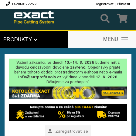
+420601222558
Registrovat
|
Přihlásit
Kč
MENU
PRODUKTY
Vážení zákazníci, ve dnech
10.–14. 8. 2026
budeme mít z
důvodu celozávodní dovolené
zavřeno.
Objednávky přijaté
během tohoto období prostřednictvím e-shopu nebo e-mailu
info@antprofitools.cz
vyřídíme v pondělí
17. 8. 2026
.
Děkujeme za pochopení.
Zaregistrovat se