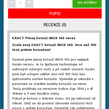
DO KOŠÍKU
POPIS
RECENZE (0)
EXACT Pilový kotouč INOX 140 nerez
Zcela nový EXACT kotouč INOX 140: Více než 100
řezů jedním kotoučem!
Vyvinuli jsme pilový kotouč INOX 140 pro nejlepší
řezání nerezu. Je to špičková technologie od
světových inženýrů nožů a při našich testech řezání,
jsme byli schopni udělat více než 100 řezů bez
opětovného ostření kotouče. Výsledek je rekordní v
porovnání se staršími modely kotoučů na nerez.
Testy probíhaly na nerezové trubce (typ 304L) o Ø
169mm a 3 mm tloušťce stěny.
Pokud je kotouč v dobrém stavu, lze jej nabrousit až
třikrát, čímž se dá provést obrovské množství řezů
pouze s jedním kotoučem. Finančně tak zefektivníte