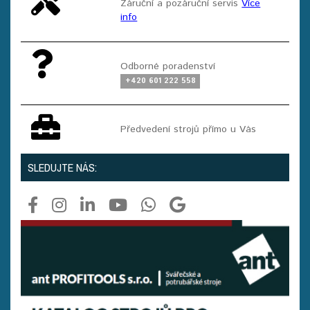
Záruční a pozáruční servis
Více
info
Odborné poradenství
+420 601 222 558
Předvedení strojů přímo u Vás
SLEDUJTE NÁS: