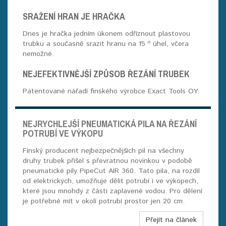
SRAŽENÍ HRAN JE HRAČKA
Dnes je hračka jedním úkonem odříznout plastovou
trubku a současně srazit hranu na 15 º úhel, včera
nemožné.
NEJEFEKTIVNĚJŠÍ ZPŮSOB ŘEZÁNÍ TRUBEK
Patentované nářadí finského výrobce Exact Tools OY.
NEJRYCHLEJŠÍ PNEUMATICKÁ PILA NA ŘEZÁNÍ
POTRUBÍ VE VÝKOPU
Finský producent nejbezpečnějších pil na všechny
druhy trubek přišel s převratnou novinkou v podobě
pneumatické pily PipeCut AIR 360. Tato pila, na rozdíl
od elektrických, umožňuje dělit potrubí i ve výkopech,
které jsou mnohdy z části zaplavené vodou. Pro dělení
je potřebné mít v okolí potrubí prostor jen 20 cm.
Přejít na článek