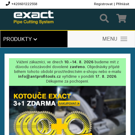
+420601222558
Registrovat
|
Přihlásit
Kč
MENU
PRODUKTY
Vážení zákazníci, ve dnech
10.–14. 8. 2026
budeme mít z
důvodu celozávodní dovolené
zavřeno.
Objednávky přijaté
během tohoto období prostřednictvím e-shopu nebo e-mailu
info@antprofitools.cz
vyřídíme v pondělí
17. 8. 2026
.
Děkujeme za pochopení.