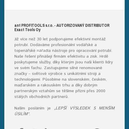
ant
PROFITOOLS
s.r.o.
- AUTORIZOVANÝ DISTRIBUTOR
E
xact
T
ools
O
y
Již více než 30 let podporujeme efektivní montáž
potrubí. Dodáváme profesionální vodářské a
topenářské
nářadí
a nástroje pro opracování potrubí.
Naše řešení přinášejí firmám efektivitu a zisk. Hrdě
poskytujeme služby, díky kterým jsou naši klienti lídry
ve svém fachu. Zastupujeme silné renomované
značky – světové výrobce s unikátními stroji a
technologiemi. Působíme na slovenském, českém,
maďarském a rakouském trhu a díky dobrým
partnerským vztahům se těšíme přízni přes 2000
stálých obchodních partnerů.
Naším posláním je
„LEPŠÍ VÝSLEDEK S MENŠÍM
ÚSILÍM“.