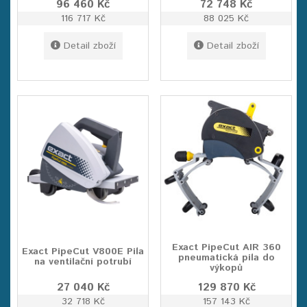
96 460 Kč
72 748 Kč
116 717 Kč
88 025 Kč
Detail zboží
Detail zboží
Exact PipeCut AIR 360
Exact PipeCut V800E Pila
pneumatická pila do
na ventilační potrubí
výkopů
27 040 Kč
129 870 Kč
32 718 Kč
157 143 Kč