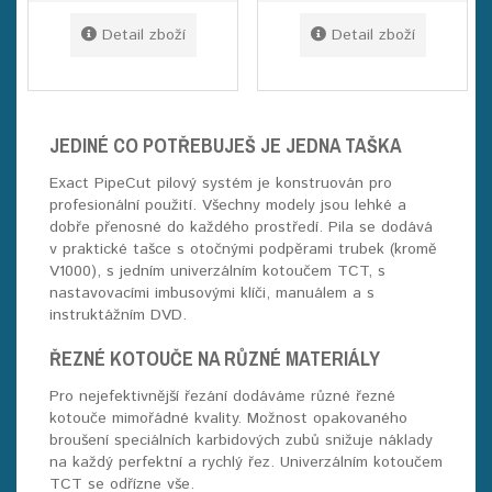
Detail zboží
Detail zboží
JEDINÉ CO POTŘEBUJEŠ JE JEDNA TAŠKA
Exact PipeCut pilový systém je konstruován pro
profesionální použití. Všechny modely jsou lehké a
dobře přenosné do každého prostředí. Pila se dodává
v praktické tašce s otočnými podpěrami trubek (kromě
V1000), s jedním univerzálním kotoučem TCT, s
nastavovacími imbusovými klíči, manuálem a s
instruktážním DVD.
ŘEZNÉ KOTOUČE NA RŮZNÉ MATERIÁLY
Pro nejefektivnější řezání dodáváme různé řezné
kotouče mimořádné kvality. Možnost opakovaného
broušení speciálních karbidových zubů snižuje náklady
na každý perfektní a rychlý řez. Univerzálním kotoučem
TCT se odřízne vše.