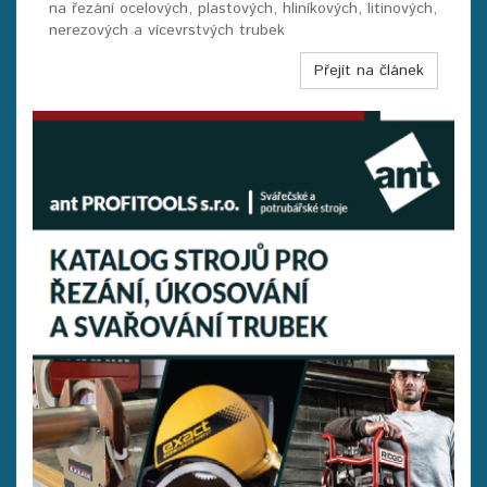
na řezání ocelových, plastových, hliníkových, litinových,
nerezových a vícevrstvých trubek
Přejít na článek