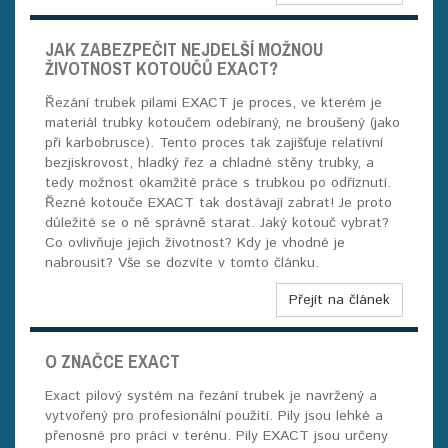
JAK ZABEZPEČIT NEJDELŠÍ MOŽNOU
ŽIVOTNOST KOTOUČŮ EXACT?
Řezání trubek pilami EXACT je proces, ve kterém je
materiál trubky kotoučem odebíraný, ne broušený (jako
při karbobrusce). Tento proces tak zajišťuje relativní
bezjiskrovost, hladký řez a chladné stěny trubky, a
tedy možnost okamžité práce s trubkou po odříznutí.
Řezné kotouče EXACT tak dostávají zabrat! Je proto
důležité se o ně správně starat. Jaký kotouč vybrat?
Co ovlivňuje jejich životnost? Kdy je vhodné je
nabrousit? Vše se dozvíte v tomto článku.
Přejít na článek
O ZNAČCE EXACT
Exact pilový systém na řezání trubek je navržený a
vytvořený pro profesionální použití. Pily jsou lehké a
přenosné pro práci v terénu. Pily EXACT jsou určeny