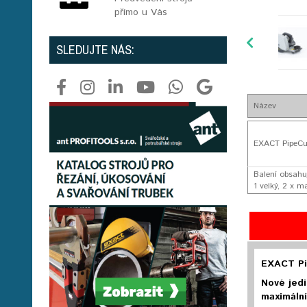
přímo u Vás
SLEDUJTE NÁS:
Název
EXACT PipeCut
Balení obsahu
1 velký, 2 x 
EXACT Pip
Nové jedi
maximální