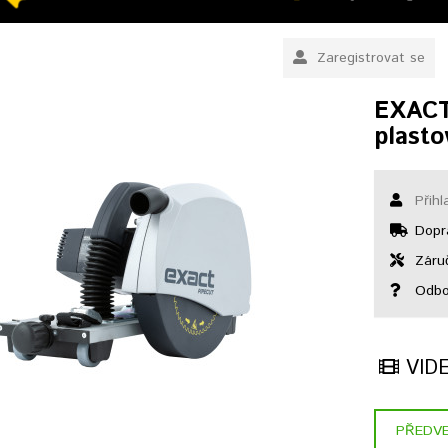
Zaregistrovat se
EXACT
plasto
Přihl
Dopr
Záruč
Odbor
VID
PŘEDVE