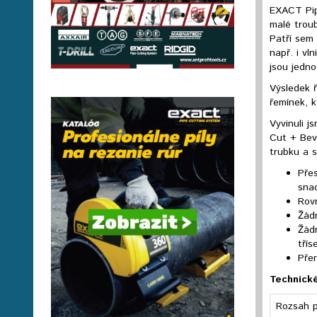
EXACT Pip
malé troub
Patří sem
např. i vl
jsou jedn
Výsledek ř
řemínek, k
Vyvinuli 
Cut + Beve
trubku a s
Pře
sna
Rovn
Žád
Žádn
třís
Přen
Technické
Rozsah p