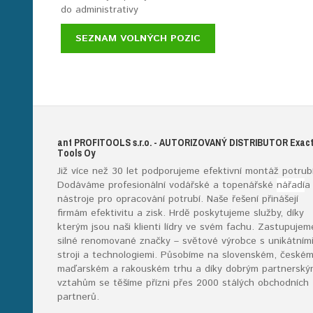
do administrativy
SEZNAM VOLNÝCH POZIC
ant
PROFITOOLS
s.r.o.
- AUTORIZOVANÝ DISTRIBUTOR E
xac
T
ools
O
y
Již více než 30 let podporujeme efektivní montáž potrubí
Dodáváme profesionální vodářské a topenářské
nářadí
a
nástroje pro opracování potrubí. Naše řešení přinášejí
firmám efektivitu a zisk. Hrdě poskytujeme služby, díky
kterým jsou naši klienti lídry ve svém fachu. Zastupujem
silné renomované značky – světové výrobce s unikátním
stroji a technologiemi. Působíme na slovenském, českém
maďarském a rakouském trhu a díky dobrým partnerský
vztahům se těšíme přízni přes 2000 stálých obchodních
partnerů.