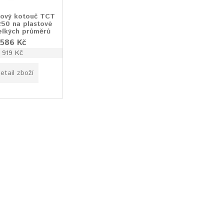
ový kotouč TCT
250 na plastové
elkých průměrů
 586 Kč
1 919 Kč
etail zboží