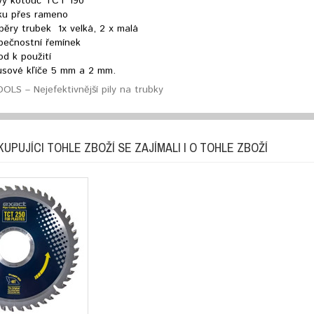
ový kotouč TCT 190
ku přes rameno
pěry trubek 1x velká, 2 x malá
pečnostní řemínek
d k použití
usové kľíče 5 mm a 2 mm.
LS – Nejefektivnější pily na trubky
KUPUJÍCI TOHLE ZBOŽÍ SE ZAJÍMALI I O TOHLE ZBOŽÍ