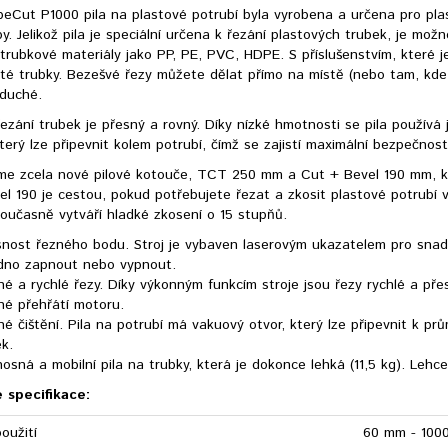
eCut P1000 pila na plastové potrubí byla vyrobena a určena pro pla
y. Jelikož pila je speciální určena k řezání plastových trubek, je možn
 trubkové materiály jako PP, PE, PVC, HDPE. S příslušenstvím, které
nité trubky. Bezešvé řezy můžete dělat přímo na místě (nebo tam, kde
oduché.
ezání trubek je přesný a rovný. Díky nízké hmotnosti se pila použív
terý lze připevnit kolem potrubí, čímž se zajistí maximální bezpečnost
jsme zcela nové pilové kotouče, TCT 250 mm a Cut + Bevel 190 mm, kt
l 190 je cestou, pokud potřebujete řezat a zkosit plastové potrubí 
oučasně vytváří hladké zkosení o 15 stupňů.
snost řezného bodu. Stroj je vybaven laserovým ukazatelem pro snad
dno zapnout nebo vypnout.
é a rychlé řezy. Díky výkonným funkcím stroje jsou řezy rychlé a pře
né přehřátí motoru.
é čištění. Pila na potrubí má vakuový otvor, který lze připevnit k p
ek.
osná a mobilní pila na trubky, která je dokonce lehká (11,5 kg). Leh
 specifikace:
oužití
60 mm - 100