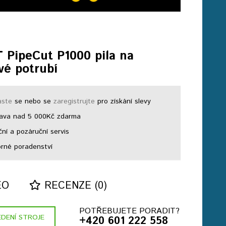
 PipeCut P1000 pila na
vé potrubí
aste
se nebo se
zaregistrujte
pro získání slevy
ava nad 5 000Kč zdarma
ní a pozáruční servis
né poradenství
EO
RECENZE (0)
POTŘEBUJETE PORADIT?
DENÍ STROJE
+420 601 222 558