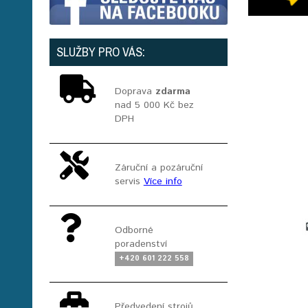
SLUŽBY PRO VÁS:
Doprava
zdarma
nad 5 000 Kč bez
DPH
Záruční a pozáruční
servis
Více info
Odborné
poradenství
+420 601 222 558
Předvedení strojů