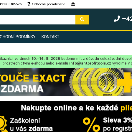
+421908105526
Odborné poradenství
+42
CHODNÍ PODMÍNKY
KONTAKT
ákazníci, ve dnech
10.–14. 8. 2026
budeme mít z důvodu celozávodní dovo
prostřednictvím e-shopu nebo e-mailu
info@antprofitools.cz
vyřídíme v 