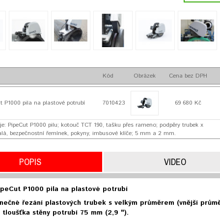
Kód
Obrázek
Cena bez DPH
 P1000 pila na plastové potrubí
7010423
69 680 Kč
je: PipeCut P1000 pilu; kotouč TCT 190, tašku přes rameno; podpěry trubek x
malá, bezpečnostní řemínek, pokyny, imbusové klíče; 5 mm a 2 mm.
POPIS
VIDEO
eCut P1000 pila na plastové potrubí
nečné řezání plastových trubek s velkým průměrem (vnější průmě
 tloušťka stěny potrubí 75 mm (2,9 ").