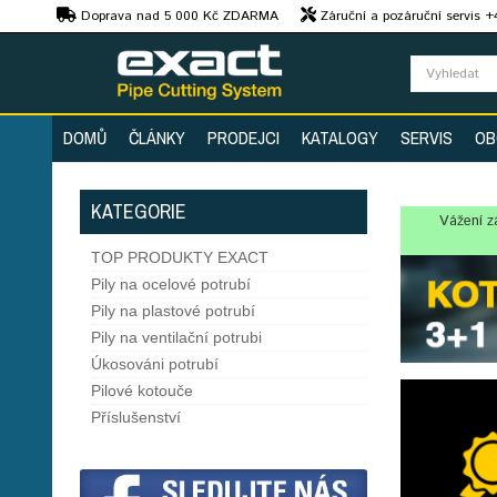
Kč
Doprava nad 5 000 Kč ZDARMA
Záruční a pozáruční servis 
Předvedení strojů
DOMŮ
ČLÁNKY
PRODEJCI
KATALOGY
SERVIS
OB
KATEGORIE
Vážení z
TOP PRODUKTY EXACT
Pily na ocelové potrubí
Pily na plastové potrubí
Pily na ventilační potrubi
Úkosováni potrubí
Pilové kotouče
Příslušenství