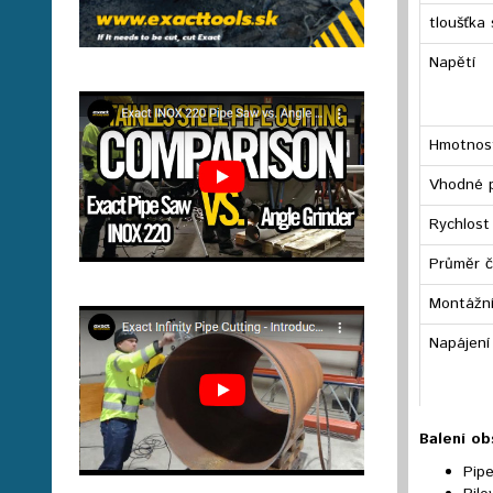
tloušťka
Napětí
Hmotnos
Vhodné 
Rychlost
Průměr č
Montážní
Napájení
Balení ob
Pip