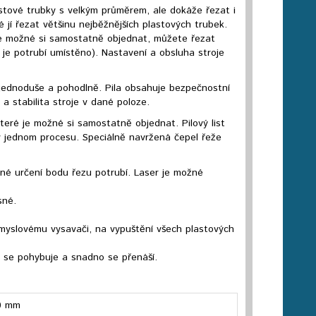
stové trubky s velkým průměrem, ale dokáže řezat i
é jí řezat většinu nejběžnějších plastových trubek.
 je možné si samostatně objednat, můžete řezat
 je potrubí umístěno). Nastavení a obsluha stroje
á jednoduše a pohodlně. Pila obsahuje bezpečnostní
 a stabilita stroje v dané poloze.
eré je možné si samostatně objednat. Pilový list
v jednom procesu. Speciálně navržená čepel řeže
né určení bodu řezu potrubí. Laser je možné
sné.
růmyslovému vysavači, na vypuštění všech plastových
ce se pohybuje a snadno se přenáší.
0 mm