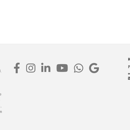
t
.
e
i
,
m