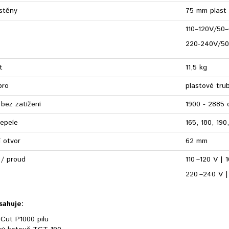
 stěny
75 mm plast
110–120V/50
220-240V/50
t
11,5 kg
pro
plastové tru
 bez zatížení
1900 - 2885 
epele
165, 180, 19
 otvor
62 mm
 / proud
110 –120 V |
220 –240 V 
sahuje:
eCut P1000 pilu