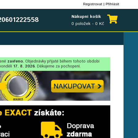
Registrovat
|
Přihlásit
Nákupní košík
0601222558
0 položek - 0 Kč
lené
zavřeno.
Objednávky přijaté během tohoto období
pondělí
17. 8. 2026
. Děkujeme za pochopení.