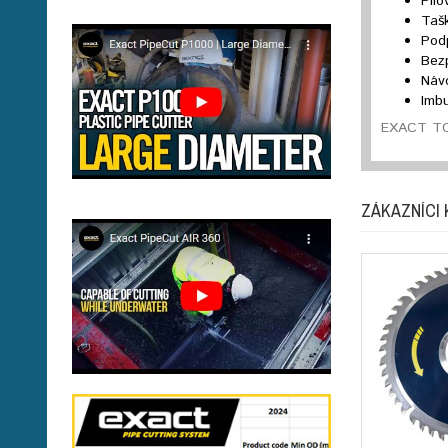
Pil
Taš
Pod
Bez
Návo
Imb
EXACT TOO
ZÁKAZNÍCI 