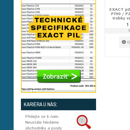
EXACT pil
P190 / P
trubky v
1
D
KARIÉRA U NÁS:
Přidejte se k nám.
Neustále hledáme
obchodníky a posily