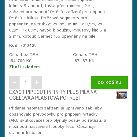
Infinity Standard, taška přes rameno, 2 ks,
zařízení pro napnutí řetězů, zařízení pro napnutí
řetězů s klikou, řetězové segmenty pro
připevnění na trubky: 2x 2m, 1x 1m, 1x 0,5m, 2x
0,2m , 1x 0,1m, návod k použití, imbusový klíč 5 a
2 mm, kotouč Cermet 165 upevněný na pile,
Kód:
7010428
Cena bez DPH
Cena s DPH
154 700 Kč
187 187 Kč
Zboží skladem
DO KOŠÍKU
EXACT PIPECUT INFINITY PLUS PILA NA
OCELOVÁ A PLASTOVÁ POTRUBÍ
Přidanéí napínací zařízení je upraveno tak, aby
obsahovalo převodovku pro připojení vrtačky
(AKU skutkovače) pro plynulý posuv po řetězu. S
možností nastavení hloubky řezu. Obsahuje
standardní balení