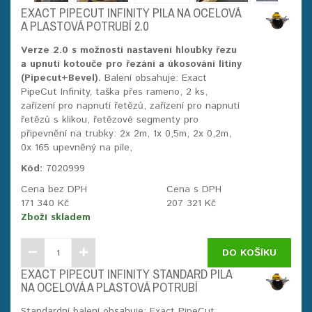
EXACT PIPECUT INFINITY PILA NA OCELOVÁ
A PLASTOVÁ POTRUBÍ 2.0
Verze
2.0
s možností nastavení hloubky řezu
a upnutí kotouče pro řezání a úkosování litiny
(Pipecut+Bevel).
Balení obsahuje: Exact
PipeCut Infinity, taška přes rameno, 2 ks,
zařízení pro napnutí řetězů, zařízení pro napnutí
řetězů s klikou, řetězové segmenty pro
připevnění na trubky: 2x 2m, 1x 0,5m, 2x 0,2m,
0x 165 upevněný na pile,
Kód:
7020999
Cena bez DPH
Cena s DPH
171 340 Kč
207 321 Kč
Zboží skladem
DO KOŠÍKU
EXACT PIPECUT INFINITY STANDARD PILA
NA OCELOVÁ A PLASTOVÁ POTRUBÍ
Standardní balení obsahuje: Exact PipeCut