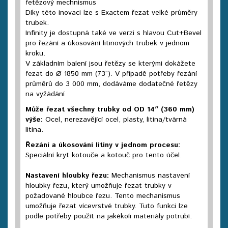
řetězový mechnismus
Díky této inovaci lze s Exactem řezat velké průměry
trubek.
Infinity je dostupná také ve verzi s hlavou Cut+Bevel
pro řezání a úkosování litinových trubek v jednom
kroku.
V základním balení jsou řetězy se kterými dokážete
řezat do Ø 1850 mm (73“). V případě potřeby řezání
průměrů do 3 000 mm, dodáváme dodatečné řetězy
na vyžádání
Může řezat všechny trubky od OD 14″ (360 mm)
výše:
Ocel, nerezavějící ocel, plasty, litina/tvárná
litina.
Řezání a úkosování litiny v jednom procesu:
Speciální kryt kotouče a kotouč pro tento účel.
Nastavení hloubky řezu:
Mechanismus nastavení
hloubky řezu, který umožňuje řezat trubky v
požadované hloubce řezu. Tento mechanismus
umožňuje řezat vícevrstvé trubky. Tuto funkci lze
podle potřeby použít na jakékoli materiály potrubí.