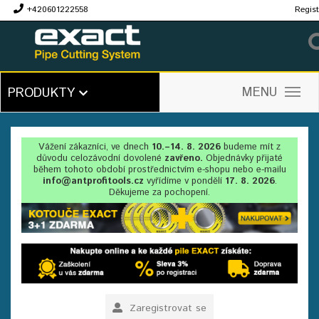
+420601222558
Regist
Kč
MENU
PRODUKTY
Vážení zákazníci, ve dnech
10.–14. 8. 2026
budeme mít z
důvodu celozávodní dovolené
zavřeno.
Objednávky přijaté
během tohoto období prostřednictvím e-shopu nebo e-mailu
info@antprofitools.cz
vyřídíme v pondělí
17. 8. 2026
.
Děkujeme za pochopení.
Zaregistrovat se