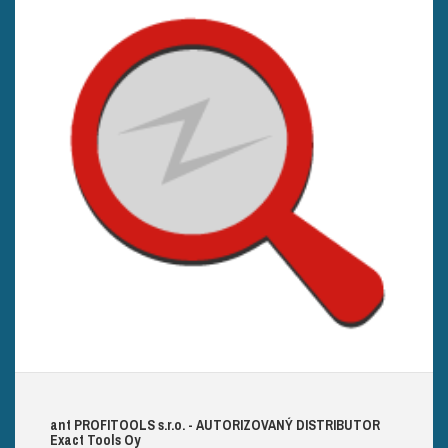
ant
PROFITOOLS
s.r.o.
- AUTORIZOVANÝ DISTRIBUTOR
E
xact
T
ools
O
y