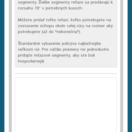
segmenty. Ďalšie segmenty reťaze sa predávajú k
rozsahu 78” v potrebných kusoch.
Môžete pridať toľko reťazí, koľko potrebujete na
zostavenie úchopu okolo celej rúry na rozmer aký
potrebujete (až do "nekonečna").
Štandardné vybavenie pokrýva najbežnejšie
veľkosti rúr. Pre väčšie priemery rúr jednoducho
pridajte reťazové segmenty, aby ste boli
hospodárnejší.