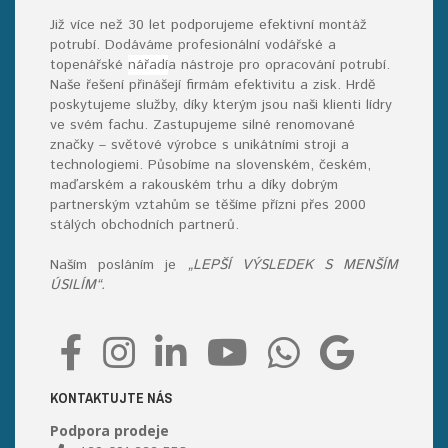
Již více než 30 let podporujeme efektivní montáž
potrubí. Dodáváme profesionální vodářské a
topenářské
nářadí
a nástroje pro opracování potrubí.
Naše řešení přinášejí firmám efektivitu a zisk. Hrdě
poskytujeme služby, díky kterým jsou naši klienti lídry
ve svém fachu. Zastupujeme silné renomované
značky – světové výrobce s unikátními stroji a
technologiemi. Působíme na slovenském, českém,
maďarském a rakouském trhu a díky dobrým
partnerským vztahům se těšíme přízni přes 2000
stálých obchodních partnerů.
Naším posláním je
„LEPŠÍ VÝSLEDEK S MENŠÍM
ÚSILÍM“.
KONTAKTUJTE NÁS
Podpora prodeje