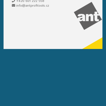
+420 601 222 558
info@antprofitools.cz