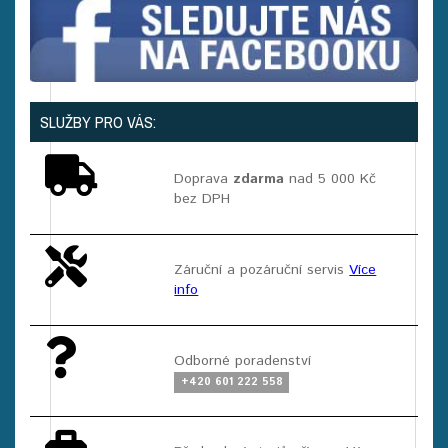
SLUŽBY PRO VÁS:
Doprava
zdarma
nad 5 000 Kč
bez DPH
Záruční a pozáruční servis
Více
info
Odborné poradenství
+420 601 222 558