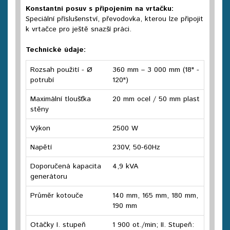
Konstantní posuv s připojením na vrtačku:
Speciální příslušenství, převodovka, kterou lze připojit
k vrtačce pro ještě snazší práci.
Technické údaje:
Rozsah použití - Ø
360 mm – 3 000 mm (18" -
potrubí
120")
Maximální tloušťka
20 mm ocel / 50 mm plast
stěny
Výkon
2500 W
Napětí
230V, 50-60Hz
Doporučená kapacita
4,9 kVA
generátoru
Průměr kotouče
140 mm, 165 mm, 180 mm,
190 mm
Otáčky I. stupeň
1 900 ot./min; II. Stupeň: