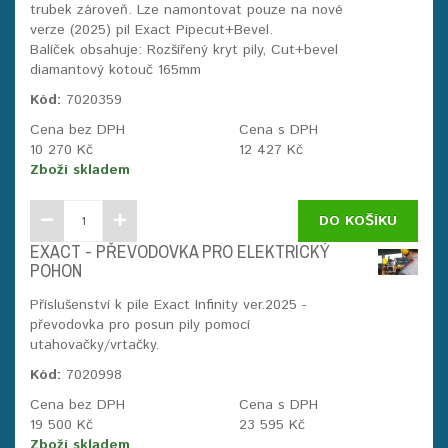
trubek zároveň. Lze namontovat pouze na nové
verze (2025) pil Exact Pipecut+Bevel.
Balíček obsahuje: Rozšířený kryt pily, Cut+bevel
diamantový kotouč 165mm
Kód:
7020359
Cena bez DPH
Cena s DPH
10 270 Kč
12 427 Kč
Zboží skladem
DO KOŠÍKU
EXACT - PŘEVODOVKA PRO ELEKTRICKÝ
POHON
Příslušenství k pile Exact Infinity ver.2025 -
převodovka pro posun pily pomocí
utahovačky/vrtačky.
Kód:
7020998
Cena bez DPH
Cena s DPH
19 500 Kč
23 595 Kč
Zboží skladem