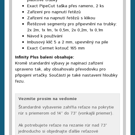
plastové trubky
Exact PipeCut taška přes rameno, 2 ks
Zařízení pro napnutí řetězů
Zařízení na napnutí řetězů s klikou
Řetězové segmenty pro připevnění na trubky:
2x 2m, 1x 1m, 1x 0,5m, 2x 0,2m, 1x 0,1m
Návod k používání
Imbusový klíč 5 a 2 mm, upevněný na pile
Exact Cermet kotouč 165 mm
Infinity Plus balení obsahuje:
Kromě standardní výbavy je napínací zařízení
upraveno tak, aby obsahovalo převodovku pro
připojení vrtačky. Součástí je také nastavení hloubky
řezu.
Vezmite prosím na vedomie
Štandardné vybavenie zahŕňa reťaze na pokrytie
rúr s priemerom od 14” do 73” (vonkajší priemer).
Ak potrebujete reťaze na rezanie rúr nad 73”
jednoducho si objednajte ďalšie reťazové