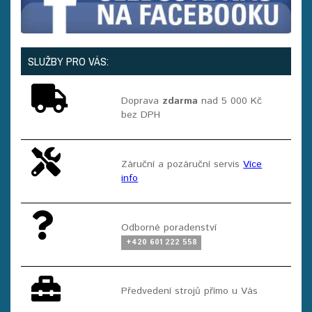
SLUŽBY PRO VÁS:
Doprava
zdarma
nad 5 000 Kč
bez DPH
Záruční a pozáruční servis
Více
info
Odborné poradenství
+420 601 222 558
Předvedení strojů přímo u Vás