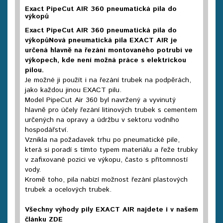
Exact PipeCut AIR 360 pneumatická pila do
výkopů
Exact PipeCut AIR 360 pneumatická pila do
výkopůNová pneumatická pila EXACT AIR je
určená hlavně na řezání montovaného potrubí ve
výkopech, kde není možná práce s elektrickou
pilou.
Je možné ji použít i na řezání trubek na podpěrách,
jako každou jinou EXACT pilu.
Model PipeCut Air 360 byl navržený a vyvinutý
hlavně pro účely řezání litinových trubek s cementem
určených na opravy a údržbu v sektoru vodního
hospodářství.
Vznikla na požadavek trhu po pneumatické pile,
která si poradí s tímto typem materiálu a řeže trubky
v zafixované pozici ve výkopu, často s přítomností
vody.
Kromě toho, pila nabízí možnost řezání plastových
trubek a ocelových trubek.
Všechny výhody pily EXACT AIR najdete i v našem
článku ZDE