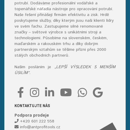
potrubí. Dodáváme profesionální vodářské a
topenářské
nářadí
a nástroje pro opracování potrubí.
Naše řešení přinášejí firmám efektivitu a zisk. Hrdě
poskytujeme služby, díky kterým jsou naši klienti lídry
ve svém fachu. Zastupujeme silné renomované
značky – světové výrobce s unikátními stroji a
technologiemi. Působíme na slovenském, českém,
maďarském a rakouském trhu a díky dobrým
partnerským vztahům se těšíme přízni přes 2000
stálých obchodních partnerů.
Naším posláním je
„LEPŠÍ VÝSLEDEK S MENŠÍM
ÚSILÍM“.
KONTAKTUJTE NÁS
Podpora prodeje
+420 601 222 558
info@antprofitools.cz