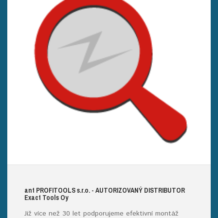
ant
PROFITOOLS
s.r.o.
- AUTORIZOVANÝ DISTRIBUTOR
E
xact
T
ools
O
y
Již více než 30 let podporujeme efektivní montáž