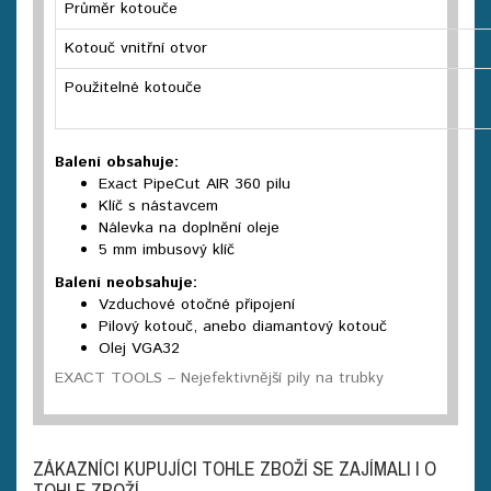
Průměr kotouče
Kotouč vnitřní otvor
Použitelné kotouče
Balení obsahuje:
Exact PipeCut AIR 360 pilu
Klíč s nástavcem
Nálevka na doplnění oleje
5 mm imbusový klíč
Balení neobsahuje:
Vzduchové otočné připojení
Pilový kotouč, anebo diamantový kotouč
Olej VGA32
EXACT TOOLS – Nejefektivnější pily na trubky
ZÁKAZNÍCI KUPUJÍCI TOHLE ZBOŽÍ SE ZAJÍMALI I O
TOHLE ZBOŽÍ