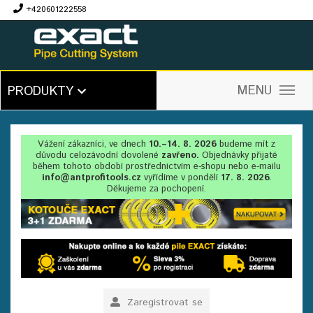
+420601222558
Kč
MENU
PRODUKTY
Vážení zákazníci, ve dnech
10.–14. 8. 2026
budeme mít z
důvodu celozávodní dovolené
zavřeno.
Objednávky přijaté
během tohoto období prostřednictvím e-shopu nebo e-mailu
info@antprofitools.cz
vyřídíme v pondělí
17. 8. 2026
.
Děkujeme za pochopení.
Zaregistrovat se