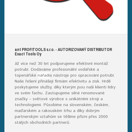
ant
PROFITOOLS
s.r.o.
- AUTORIZOVANÝ DISTRIBUTOR
E
xact
T
ools
O
y
Již více než 30 let podporujeme efektivní montáž
potrubí. Dodáváme profesionální vodářské a
topenářské
nářadí
a nástroje pro opracování potrubí.
Naše řešení přinášejí firmám efektivitu a zisk. Hrdě
poskytujeme služby, díky kterým jsou naši klienti lídry
ve svém fachu. Zastupujeme silné renomované
značky – světové výrobce s unikátními stroji a
technologiemi. Působíme na slovenském, českém,
maďarském a rakouském trhu a díky dobrým
partnerským vztahům se těšíme přízni přes 2000
stálých obchodních partnerů.