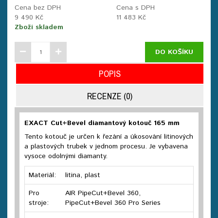
Cena bez DPH
Cena s DPH
9 490 Kč
11 483 Kč
Zboží skladem
DO KOŠÍKU
POPIS
RECENZE (0)
EXACT Cut+Bevel diamantový kotouč 165 mm
Tento kotouč je určen k řezání a úkosování litinových
a plastových trubek v jednom procesu. Je vybavena
vysoce odolnými diamanty.
Materiál:
litina, plast
Pro
AIR PipeCut+Bevel 360,
stroje:
PipeCut+Bevel 360 Pro Series