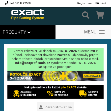
+420601222558
Registrovat
|
Přihlásit
Kč
MENU
PRODUKTY
Vážení zákazníci, ve dnech
10.–14. 8. 2026
budeme mít z
důvodu celozávodní dovolené
zavřeno.
Objednávky přijaté
během tohoto období prostřednictvím e-shopu nebo e-mailu
info@antprofitools.cz
vyřídíme v pondělí
17. 8. 2026
.
Děkujeme za pochopení.
Zaregistrovat se