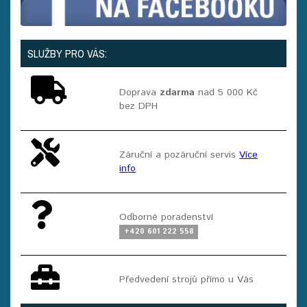
SLUŽBY PRO VÁS:
Doprava
zdarma
nad 5 000 Kč
bez DPH
Záruční a pozáruční servis
Více
info
Odborné poradenství
+420 601 222 558
Předvedení strojů přímo u Vás