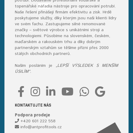
potrubí. Dodáváme profesionální vodářské a
topenářské
nářadí
a nástroje pro opracování potrubí.
Naše řešení přinášejí firmám efektivitu a zisk. Hrdě
poskytujeme služby, díky kterým jsou naši klienti lídry
ve svém fachu. Zastupujeme silné renomované
značky – světové výrobce s unikátními stroji a
technologiemi. Působíme na slovenském, českém,
maďarském a rakouském trhu a díky dobrým
partnerským vztahům se těšíme přízni přes 2000
stálých obchodních partnerů.
Naším posláním je
„LEPŠÍ VÝSLEDEK S MENŠÍM
ÚSILÍM“.
KONTAKTUJTE NÁS
Podpora prodeje
+420 601 222 558
info@antprofitools.cz