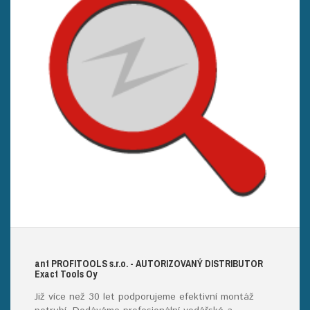
ant
PROFITOOLS
s.r.o.
- AUTORIZOVANÝ DISTRIBUTOR
E
xact
T
ools
O
y
Již více než 30 let podporujeme efektivní montáž