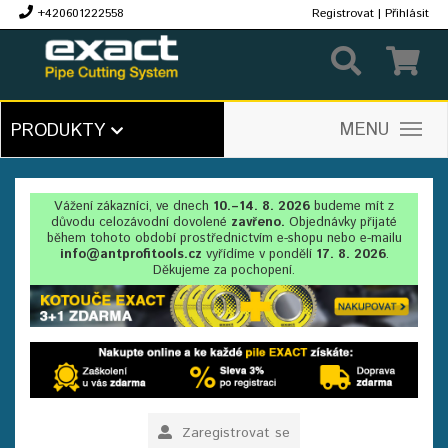
+420601222558
Registrovat
|
Přihlásit
Kč
MENU
PRODUKTY
Vážení zákazníci, ve dnech
10.–14. 8. 2026
budeme mít z
důvodu celozávodní dovolené
zavřeno.
Objednávky přijaté
během tohoto období prostřednictvím e-shopu nebo e-mailu
info@antprofitools.cz
vyřídíme v pondělí
17. 8. 2026
.
Děkujeme za pochopení.
Zaregistrovat se