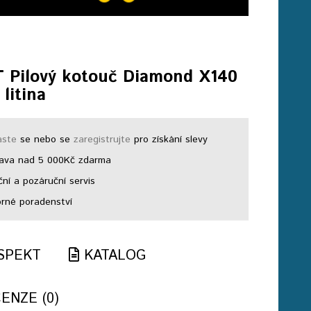
 Pilový kotouč Diamond X140
 litina
aste
se nebo se
zaregistrujte
pro získání slevy
ava nad 5 000Kč zdarma
ní a pozáruční servis
né poradenství
SPEKT
KATALOG
ENZE (0)