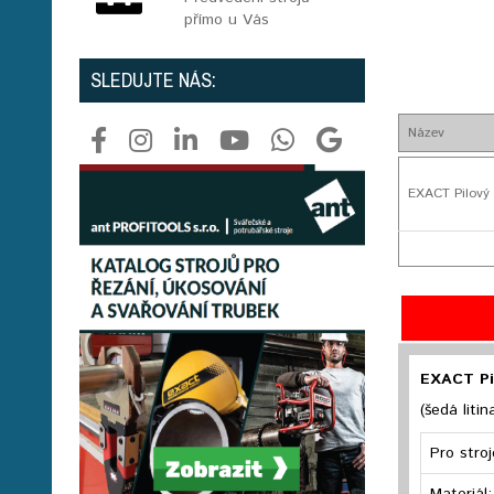
přímo u Vás
SLEDUJTE NÁS:
Název
EXACT Pilový 
EXACT Pil
(šedá litin
Pro stroj