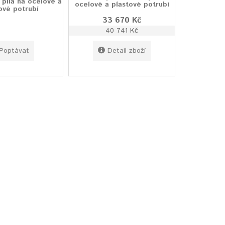
 pila na ocelové a
ocelové a plastové potrubí
ové potrubí
33 670 Kč
40 741 Kč
Poptávat
Detail zboží