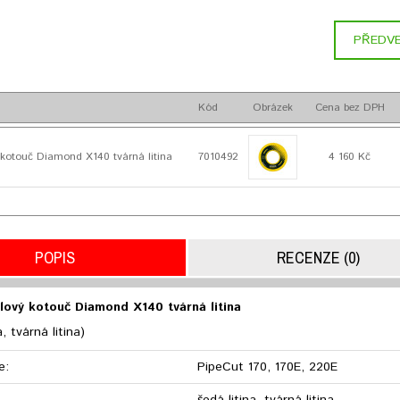
PŘEDVE
Kód
Obrázek
Cena bez DPH
kotouč Diamond X140 tvárná litina
7010492
4 160 Kč
POPIS
RECENZE (0)
ový kotouč Diamond X140 tvárná litina
a, tvárná litina)
e:
PipeCut 170, 170E, 220E