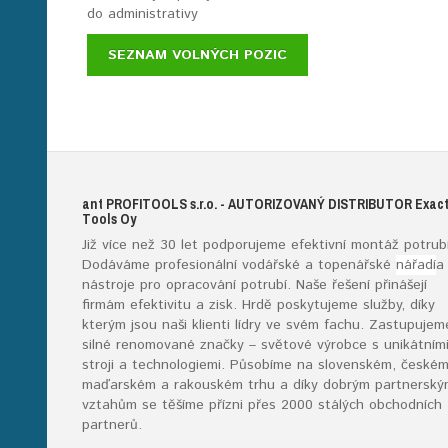
do administrativy
SEZNAM VOLNÝCH POZIC
ant
PROFITOOLS
s.r.o.
- AUTORIZOVANÝ DISTRIBUTOR E
xac
T
ools
O
y
Již více než 30 let podporujeme efektivní montáž potrubí
Dodáváme profesionální vodářské a topenářské
nářadí
a
nástroje pro opracování potrubí. Naše řešení přinášejí
firmám efektivitu a zisk. Hrdě poskytujeme služby, díky
kterým jsou naši klienti lídry ve svém fachu. Zastupujem
silné renomované značky – světové výrobce s unikátním
stroji a technologiemi. Působíme na slovenském, českém
maďarském a rakouském trhu a díky dobrým partnerský
vztahům se těšíme přízni přes 2000 stálých obchodních
partnerů.