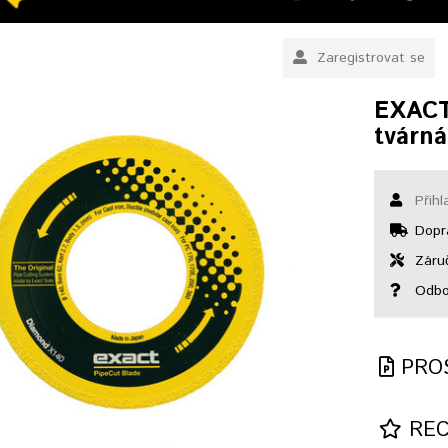
Zaregistrovat se
EXACT
tvárná
Přihl
Dopr
Záruč
Odbor
PRO
REC