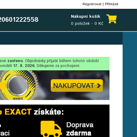
Registrovat
|
Přihlásit
Nákupní košík
0601222558
0 položek - 0 Kč
lené
zavřeno.
Objednávky přijaté během tohoto období
pondělí
17. 8. 2026
. Děkujeme za pochopení.