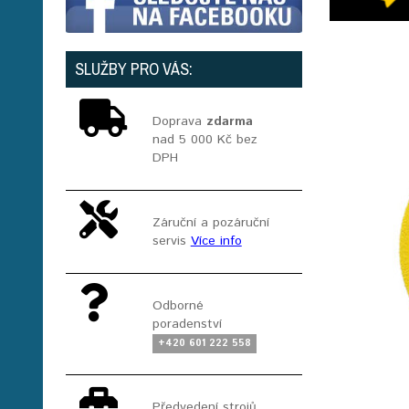
SLUŽBY PRO VÁS:
Doprava
zdarma
nad 5 000 Kč bez
DPH
Záruční a pozáruční
servis
Více info
Odborné
poradenství
+420 601 222 558
Předvedení strojů