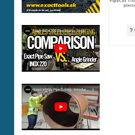
PipeCut 170
plast