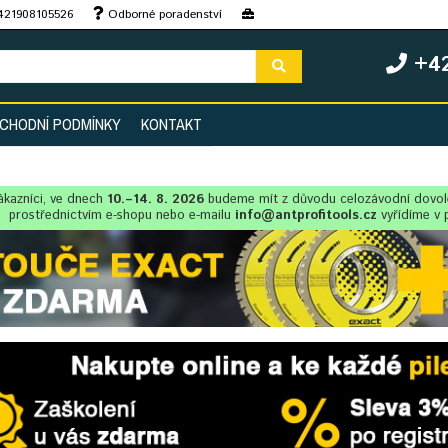
+421908105526
Odborné poradenství
+42
CHODNÍ PODMÍNKY
KONTAKT
ákazníci, ve dnech
10.–14. 8. 2026
budeme mít z důvodu celozávodní dovo
prostřednictvím e-shopu nebo e-mailu
info@antprofitools.cz
vyřídíme v 