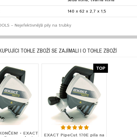
šedá litina, tvárná litina
:
140 x 62 x 2,7 x 1,5
LS – Nejefektivnější pily na trubky
KUPUJÍCI TOHLE ZBOŽÍ SE ZAJÍMALI I O TOHLE ZBOŽÍ
TOP
KONČEN! • EXACT
EXACT PipeCut 170E pila na