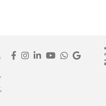
t
.
e
i
,
m