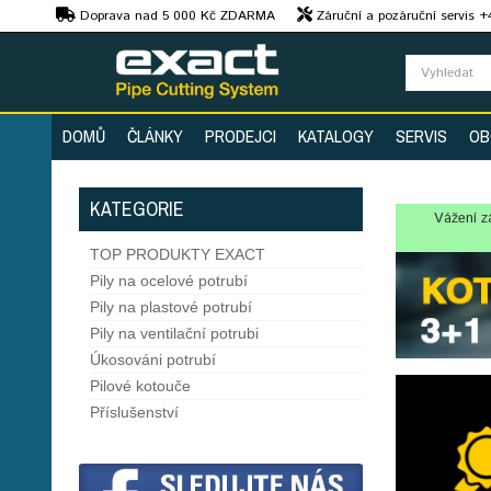
Kč
Doprava nad 5 000 Kč ZDARMA
Záruční a pozáruční servis 
Předvedení strojů
DOMŮ
ČLÁNKY
PRODEJCI
KATALOGY
SERVIS
OB
KATEGORIE
Vážení z
TOP PRODUKTY EXACT
Pily na ocelové potrubí
Pily na plastové potrubí
Pily na ventilační potrubi
Úkosováni potrubí
Pilové kotouče
Příslušenství