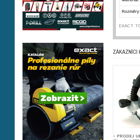
Materiál:
Rozměry
EXACT TOO
ZÁKAZNÍCI 
• PRODEJ U