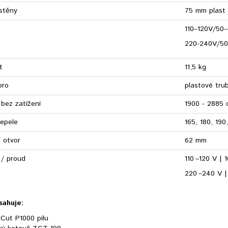
 stěny
75 mm plast
110–120V/50
220-240V/50
t
11,5 kg
pro
plastové tru
 bez zatížení
1900 - 2885 
epele
165, 180, 19
 otvor
62 mm
 / proud
110 –120 V |
220 –240 V 
sahuje:
eCut P1000 pilu