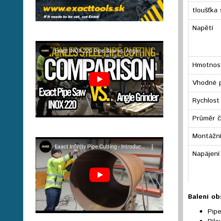
tloušťka
Napětí
Hmotnos
Vhodné 
Rychlost
Průměr č
Montážní
Napájení
Balení ob
Pip