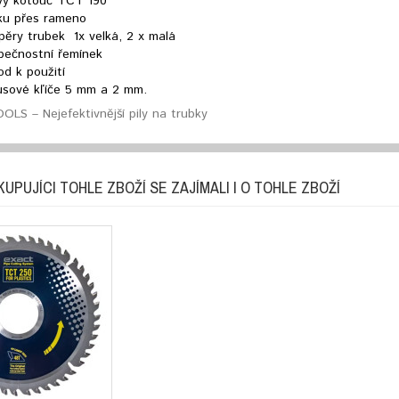
ový kotouč TCT 190
ku přes rameno
pěry trubek 1x velká, 2 x malá
pečnostní řemínek
d k použití
usové kľíče 5 mm a 2 mm.
LS – Nejefektivnější pily na trubky
KUPUJÍCI TOHLE ZBOŽÍ SE ZAJÍMALI I O TOHLE ZBOŽÍ