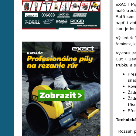
EXACT Pip
malé troub
Patří sem
např. i vl
jsou jedn
Výsledek ř
řemínek, k
Vyvinuli 
Cut + Beve
trubku a s
Pře
sna
Rovn
Žád
Žádn
třís
Přen
Technické
Rozsah p