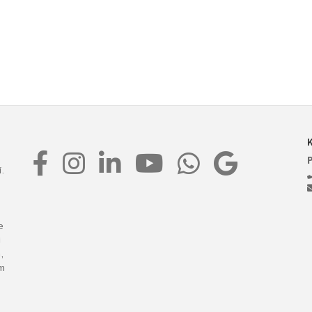
t
.
e
i
,
m