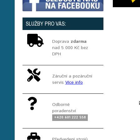
SLUŽBY PRO VÁS:
Doprava
zdarma
nad 5 000 Kč bez
DPH
Záruční a pozáruční
servis
Více info
Odborné
poradenství
+420 601 222 558
Předvedení strojů