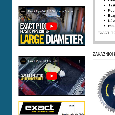
Pil
Taš
Pod
Bez
Návo
Imb
EXACT TOO
ZÁKAZNÍCI 