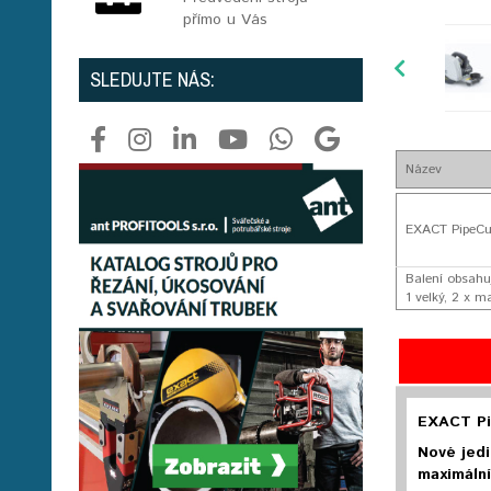
přímo u Vás
SLEDUJTE NÁS:
Název
EXACT PipeCut
Balení obsahu
1 velký, 2 x 
EXACT Pip
Nové jedi
maximální