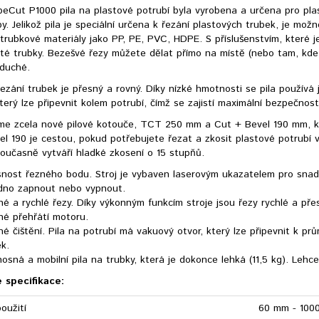
eCut P1000 pila na plastové potrubí byla vyrobena a určena pro pla
y. Jelikož pila je speciální určena k řezání plastových trubek, je možn
 trubkové materiály jako PP, PE, PVC, HDPE. S příslušenstvím, které
nité trubky. Bezešvé řezy můžete dělat přímo na místě (nebo tam, kde
oduché.
ezání trubek je přesný a rovný. Díky nízké hmotnosti se pila použív
terý lze připevnit kolem potrubí, čímž se zajistí maximální bezpečnost
jsme zcela nové pilové kotouče, TCT 250 mm a Cut + Bevel 190 mm, kt
l 190 je cestou, pokud potřebujete řezat a zkosit plastové potrubí 
oučasně vytváří hladké zkosení o 15 stupňů.
snost řezného bodu. Stroj je vybaven laserovým ukazatelem pro snad
dno zapnout nebo vypnout.
é a rychlé řezy. Díky výkonným funkcím stroje jsou řezy rychlé a pře
né přehřátí motoru.
é čištění. Pila na potrubí má vakuový otvor, který lze připevnit k p
ek.
osná a mobilní pila na trubky, která je dokonce lehká (11,5 kg). Leh
 specifikace:
oužití
60 mm - 100