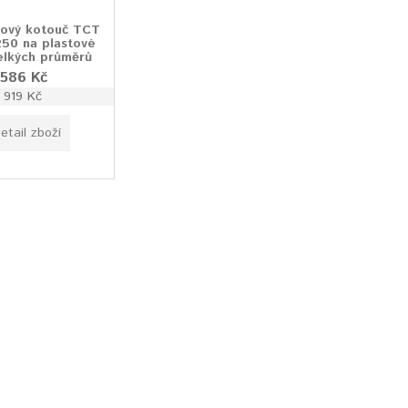
ový kotouč TCT
250 na plastové
elkých průměrů
 586 Kč
1 919 Kč
etail zboží