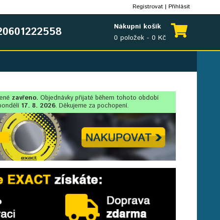
Registrovat
|
Přihlásit
Nákupní košík
0601222558
0 položek - 0 Kč
lené
zavřeno.
Objednávky přijaté během tohoto období
pondělí
17. 8. 2026
. Děkujeme za pochopení.