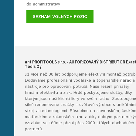
do administrativy
SEZNAM VOLNÝCH POZIC
ant
PROFITOOLS
s.r.o.
- AUTORIZOVANÝ DISTRIBUTOR E
xac
T
ools
O
y
Již více než 30 let podporujeme efektivní montáž potrubí
Dodáváme profesionální vodářské a topenářské
nářadí
a
nástroje pro opracování potrubí. Naše řešení přinášejí
firmám efektivitu a zisk. Hrdě poskytujeme služby, díky
kterým jsou naši klienti lídry ve svém fachu. Zastupujem
silné renomované značky – světové výrobce s unikátním
stroji a technologiemi. Působíme na slovenském, českém
maďarském a rakouském trhu a díky dobrým partnerský
vztahům se těšíme přízni přes 2000 stálých obchodních
partnerů.