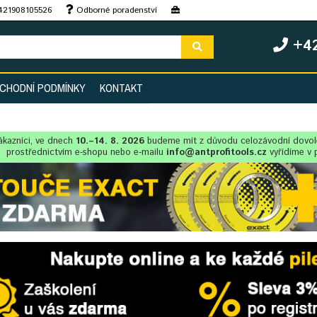
+421908105526
Odborné poradenství
+42
CHODNÍ PODMÍNKY
KONTAKT
ákazníci, ve dnech
10.–14. 8. 2026
budeme mít z důvodu celozávodní dovo
prostřednictvím e-shopu nebo e-mailu
info@antprofitools.cz
vyřídíme v 