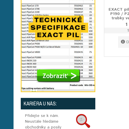
EXACT pil
P190 / P
trubky v
1
D
KARIÉRA U NÁS:
Přidejte se k nám.
Neustále hledáme
obchodníky a posily