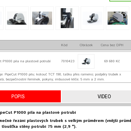
Kód
Obrázek
Cena bez DPH
 P1000 pila na plastové potrubí
7010423
69 680 Kč
je: PipeCut P1000 pilu; kotouč TCT 190, tašku přes rameno; podpěry trubek x
malá, bezpečnostní řemínek, pokyny, imbusové klíče; 5 mm a 2 mm.
POPIS
VIDEO
eCut P1000 pila na plastové potrubí
nečné řezání plastových trubek s velkým průměrem (vnější průmě
 tloušťka stěny potrubí 75 mm (2,9 ").