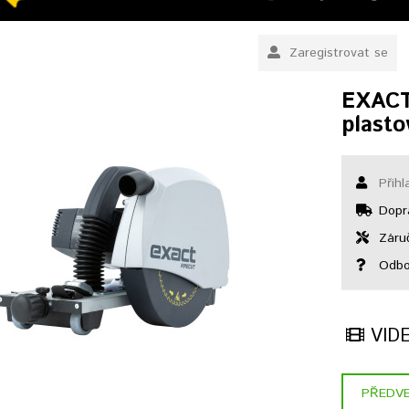
Zaregistrovat se
EXACT
plasto
Přihl
Dopr
Záruč
Odbor
VID
PŘEDVE