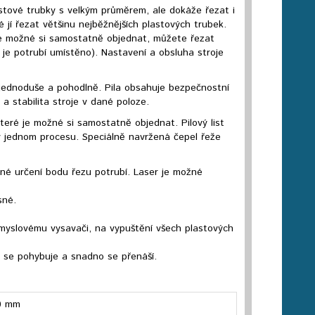
stové trubky s velkým průměrem, ale dokáže řezat i
é jí řezat většinu nejběžnějších plastových trubek.
 je možné si samostatně objednat, můžete řezat
 je potrubí umístěno). Nastavení a obsluha stroje
á jednoduše a pohodlně. Pila obsahuje bezpečnostní
 a stabilita stroje v dané poloze.
eré je možné si samostatně objednat. Pilový list
v jednom procesu. Speciálně navržená čepel řeže
né určení bodu řezu potrubí. Laser je možné
sné.
růmyslovému vysavači, na vypuštění všech plastových
ce se pohybuje a snadno se přenáší.
0 mm