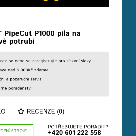
 PipeCut P1000 pila na
vé potrubí
aste
se nebo se
zaregistrujte
pro získání slevy
ava nad 5 000Kč zdarma
ní a pozáruční servis
né poradenství
EO
RECENZE (0)
POTŘEBUJETE PORADIT?
DENÍ STROJE
+420 601 222 558