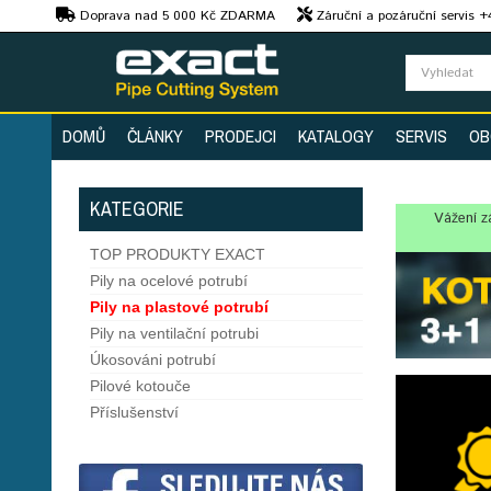
Kč
Doprava nad 5 000 Kč ZDARMA
Záruční a pozáruční servis 
Předvedení strojů
DOMŮ
ČLÁNKY
PRODEJCI
KATALOGY
SERVIS
OB
KATEGORIE
Vážení z
TOP PRODUKTY EXACT
Pily na ocelové potrubí
Pily na plastové potrubí
Pily na ventilační potrubi
Úkosováni potrubí
Pilové kotouče
Příslušenství